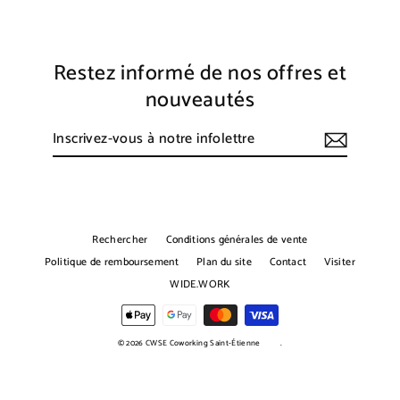
Restez informé de nos offres et
nouveautés
Inscrivez-
S'inscrire
vous
à
notre
infolettre
Rechercher
Conditions générales de vente
Politique de remboursement
Plan du site
Contact
Visiter
WIDE.WORK
© 2026 CWSE Coworking Saint-Étienne
.