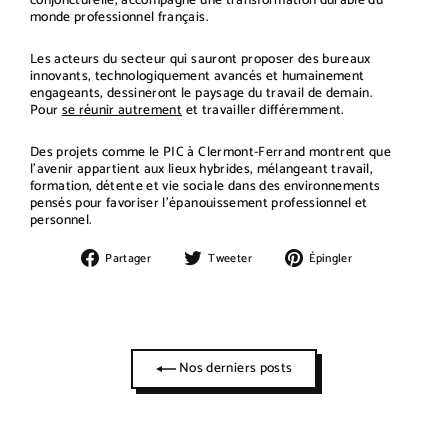
conjoncturelle, accompagne une transformation durable du
monde professionnel français.
Les acteurs du secteur qui sauront proposer des bureaux
innovants, technologiquement avancés et humainement
engageants, dessineront le paysage du travail de demain.
Pour
se réunir autrement
et travailler différemment.
Des projets comme le PIC à Clermont-Ferrand montrent que
l'avenir appartient aux lieux hybrides, mélangeant travail,
formation, détente et vie sociale dans des environnements
pensés pour favoriser l'épanouissement professionnel et
personnel.
Partager
Tweeter
Épingler
Partager
Tweeter
Épingler
sur
sur
sur
Facebook
Twitter
Pinterest
Nos derniers posts