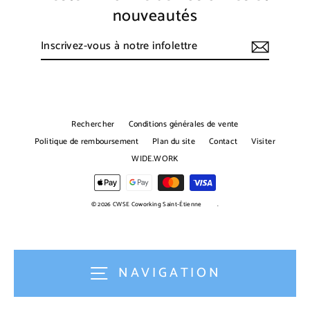
nouveautés
Inscrivez-
S'inscrire
vous
à
notre
infolettre
Rechercher
Conditions générales de vente
Politique de remboursement
Plan du site
Contact
Visiter
WIDE.WORK
© 2026 CWSE Coworking Saint-Étienne
.
NAVIGATION