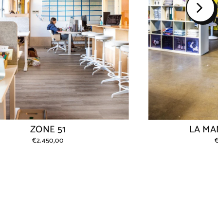
ZONE 51
LA M
€2.450,00
€