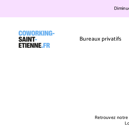
Teste
Diminue
Teste
Passer
au
contenu
Bureaux privatifs
Retrouvez notre 
Lo