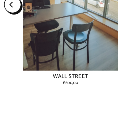
WALL STREET
€600,00