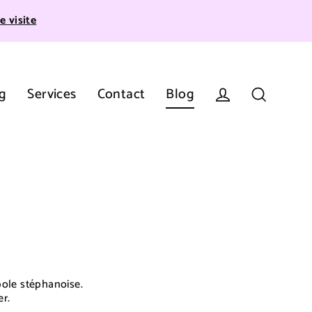
e visite
g
Services
Contact
Blog
Se connecter
Recherche
pole stéphanoise.
er.