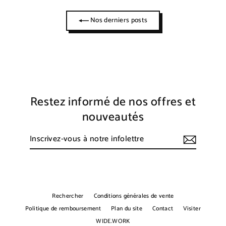
Nos derniers posts
Restez informé de nos offres et
nouveautés
Inscrivez-
S'inscrire
vous
à
notre
infolettre
Rechercher
Conditions générales de vente
Politique de remboursement
Plan du site
Contact
Visiter
WIDE.WORK