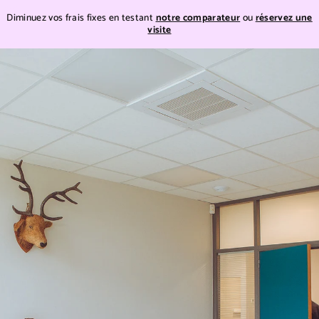
Teste
Diminuez vos frais fixes en testant
notre comparateur
ou
réservez une
visite
Teste
Passer
au
contenu