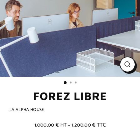
Ferme
(Esc)
FOREZ LIBRE
LA ALPHA HOUSE
1.000,00 € HT ~ 1.200,00 € TTC
Prix
régulier
Title