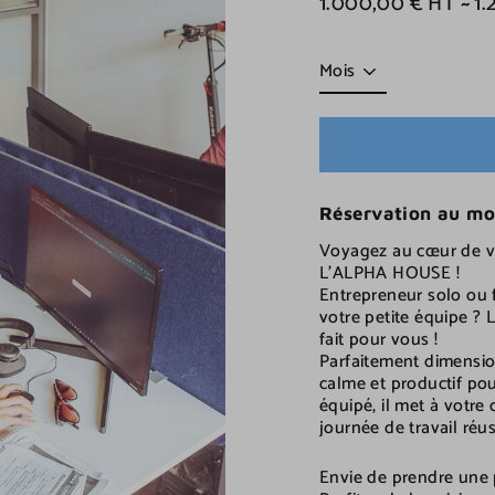
1.000,00 € HT ~ 1
Prix
régulier
Title
Réservation au mo
Voyagez au cœur de vo
L’ALPHA HOUSE !
Entrepreneur solo ou 
votre petite équipe 
fait pour vous !
Parfaitement dimensio
calme et productif pou
équipé, il met à votre
journée de travail réus
Envie de prendre une