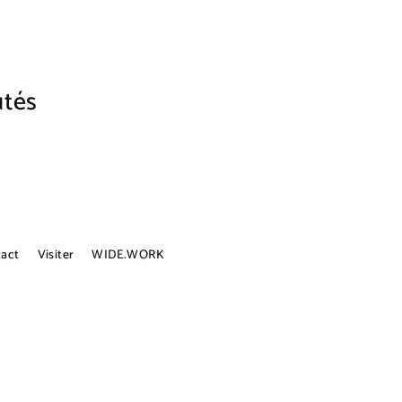
utés
act
Visiter
WIDE.WORK