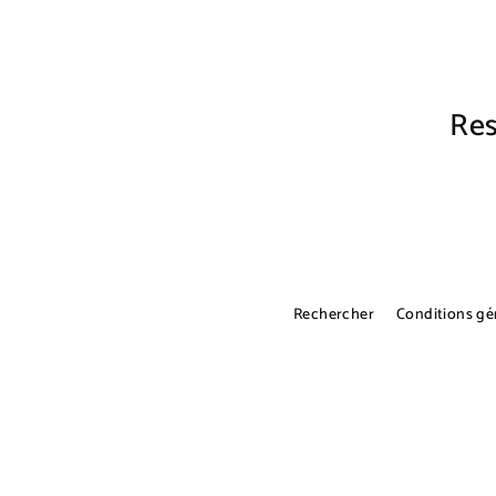
Res
Inscrivez-
S'inscrire
vous
à
notre
infolettre
Rechercher
Conditions gé