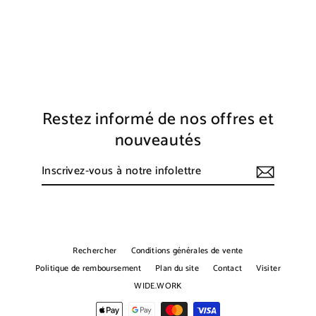
BABET
€1.000,00
Restez informé de nos offres et
nouveautés
Inscrivez-
S'inscrire
vous
à
notre
infolettre
Rechercher
Conditions générales de vente
Politique de remboursement
Plan du site
Contact
Visiter
WIDE.WORK