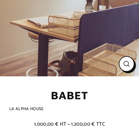
Ferme
(Esc)
BABET
LA ALPHA HOUSE
1.000,00 € HT ~ 1.200,00 € TTC
Prix
régulier
Title