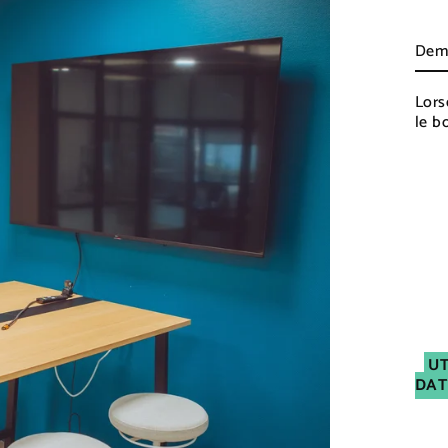
régul
Title
Lors
le b
U
DAT