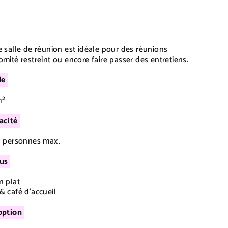
e salle de réunion est idéale pour des réunions
omité restreint ou encore faire passer des entretiens.
le
m²
acité
3 personnes max.
lus
n plat
& café d'accueil
option