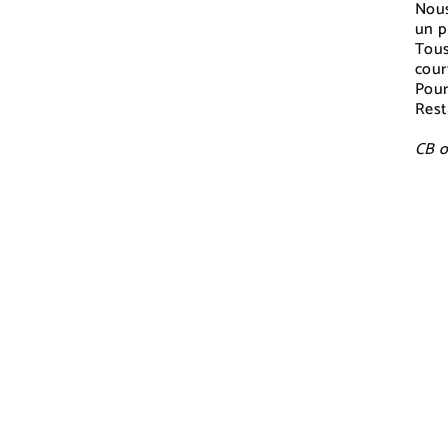
Nous
un p
Tous
cour
Pour
Rest
CB o