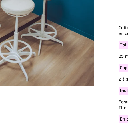
Cett
en c
Tail
20 
Cap
2 à 
Inc
Écra
Thé 
En 