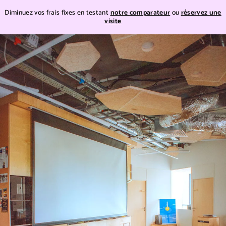
Teste
Diminuez vos frais fixes en testant
notre comparateur
ou
réservez une
visite
Teste
Passer
au
contenu