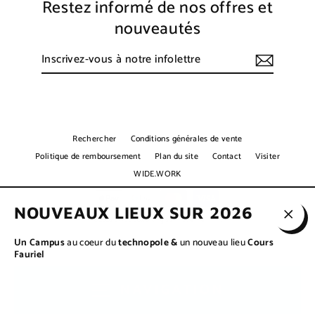
Restez informé de nos offres et
nouveautés
Inscrivez-
S'inscrire
vous
à
notre
infolettre
Rechercher
Conditions générales de vente
Politique de remboursement
Plan du site
Contact
Visiter
WIDE.WORK
NOUVEAUX LIEUX SUR 2026
© 2026 CWSE Coworking Saint-Étienne
.
Ferme
Un Campus
au coeur du
technopole &
un nouveau lieu
Cours
(Esc)
Fauriel
NAVIGATION