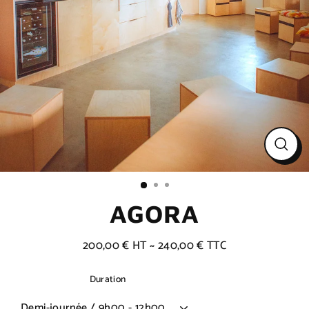
Ferme
(Esc)
AGORA
200,00 € HT ~ 240,00 € TTC
Prix
régulier
Duration