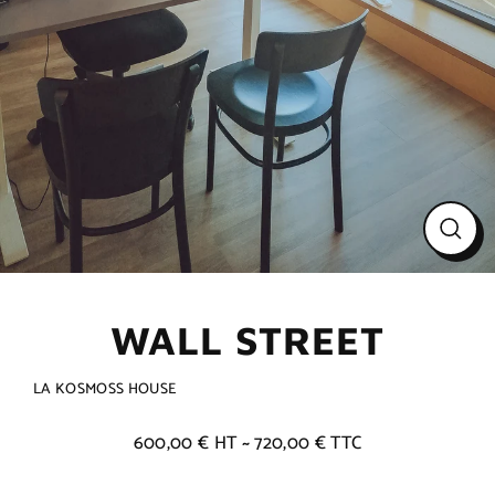
Ferme
(Esc)
WALL STREET
LA KOSMOSS HOUSE
600,00 € HT ~ 720,00 € TTC
Prix
régulier