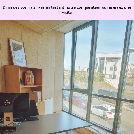
Teste
Diminuez vos frais fixes en testant
notre comparateur
ou
réservez une
visite
Teste
Passer
au
contenu