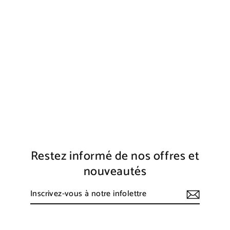
WALL STREET
€600,00
Restez informé de nos offres et
nouveautés
Inscrivez-
S'inscrire
vous
à
notre
infolettre