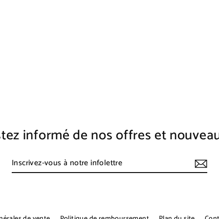
tez informé de nos offres et nouvea
nérales de vente
Politique de remboursement
Plan du site
Cont