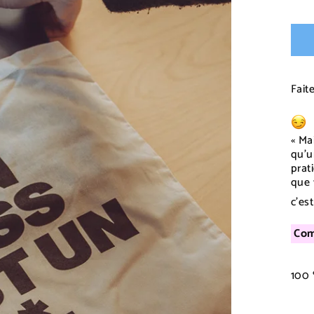
régul
Fait
« Ma
qu’u
prat
que 
c’es
Com
100 