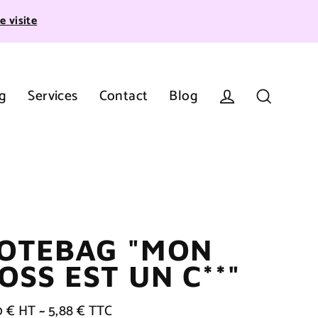
e visite
g
Services
Contact
Blog
Se connecter
Recherche
OTEBAG "MON
OSS EST UN C**"
0 € HT ~ 5,88 € TTC