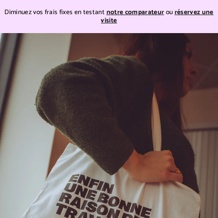
Teste
Diminuez vos frais fixes en testant
notre comparateur
ou
réservez une
visite
Teste
Passer
au
contenu