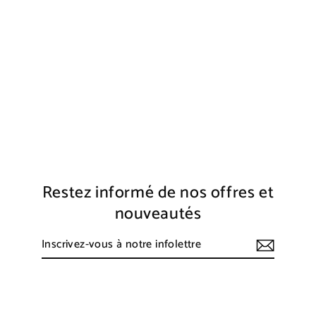
TOTEBAG "ENFIN UNE BONNE
RAISON DE TRAVAILLER"
€4,90
Restez informé de nos offres et
nouveautés
Inscrivez-
S'inscrire
vous
à
notre
infolettre