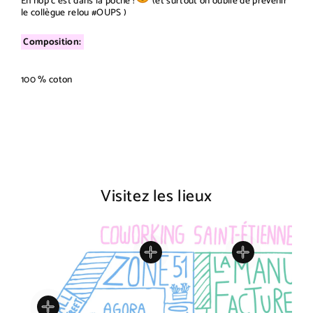
Eh hop c’est dans la poche !
(et surtout on oublie de prévenir
le collègue relou #OUPS )
Composition:
100 % coton
Visitez les lieux